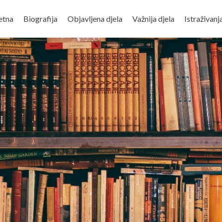
etna
Biografija
Objavljena djela
Važnija djela
Istraživanj